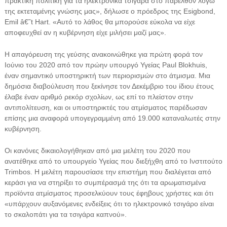
πρακτική πολιτική για τα ηλεκτρονικά τσιγάρα στο παρελθόν λόγω
της εκτεταμένης γνώσης μας», δήλωσε ο πρόεδρος της Esigbond,
Emil â€˜t Hart. «Αυτό το λάθος θα μπορούσε εύκολα να είχε
αποφευχθεί αν η κυβέρνηση είχε μιλήσει μαζί μας».
Η απαγόρευση της γεύσης ανακοινώθηκε για πρώτη φορά τον
Ιούνιο του 2020 από τον πρώην υπουργό Υγείας Paul Blokhuis,
έναν σημαντικό υποστηρικτή των περιορισμών στο άτμισμα. Μια
δημόσια διαβούλευση που ξεκίνησε τον Δεκέμβριο του ίδιου έτους
έλαβε έναν αριθμό ρεκόρ σχολίων, ως επί το πλείστον στην
αντιπολίτευση, και οι υποστηρικτές του ατμίσματος παρέδωσαν
επίσης μια αναφορά υπογεγραμμένη από 19.000 καταναλωτές στην
κυβέρνηση.
Οι κανόνες δικαιολογήθηκαν από μια μελέτη του 2020 που
ανατέθηκε από το υπουργείο Υγείας που διεξήχθη από το Ινστιτούτο
Trimbos. Η μελέτη παρουσίασε την επιστήμη που διαλέγεται από
κεράσι για να στηρίξει το συμπέρασμά της ότι τα αρωματισμένα
προϊόντα ατμίσματος προσελκύουν τους έφηβους χρήστες και ότι
«υπάρχουν αυξανόμενες ενδείξεις ότι το ηλεκτρονικό τσιγάρο είναι
το σκαλοπάτι για τα τσιγάρα καπνού».