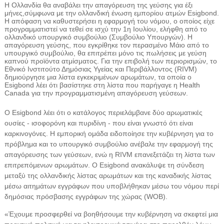
Η Ολλανδία θα αναβάλει την απαγόρευση της γεύσης για έξι
μήνες,
σύμφωνα με την ολλανδική ένωση εμπορίου ατμών Esigbond.
Η απόφαση να καθυστερήσει η εφαρμογή του νόμου, ο οποίος είχε
προγραμματιστεί να τεθεί σε ισχύ την 1η Ιουλίου, ελήφθη από το
ολλανδικό υπουργικό συμβούλιο (Συμβούλιο Υπουργών). Η
απαγόρευση γεύσης, που εγκρίθηκε τον περασμένο Μάιο από το
υπουργικό συμβούλιο, θα επιτρέπει μόνο τις πωλήσεις με γεύση
καπνού προϊόντα ατμίσματος. Για την επιβολή των περιορισμών, το
Εθνικό Ινστιτούτο Δημόσιας Υγείας και Περιβάλλοντος (RIVM)
δημιούργησε μια λίστα εγκεκριμένων αρωμάτων, τα οποία ο
Esigbond λέει ότι βασίστηκε στη λίστα που παρήγαγε η Health
Canada για την προγραμματισμένη απαγόρευση γεύσεων.
Ο Esigbond λέει ότι ο κατάλογος περιελάμβανε δύο αρωματικές
ουσίες - ισοφορόνη και πυριδίνη - που είναι γνωστό ότι είναι
καρκινογόνες. Η εμπορική ομάδα ειδοποίησε την κυβέρνηση για το
πρόβλημα και το υπουργικό συμβούλιο ανέβαλε την εφαρμογή της
απαγόρευσης των γεύσεων, ενώ η RIVM επανεξετάζει τη λίστα των
επιτρεπόμενων αρωμάτων. Ο Esigbond ανακάλυψε τη σύνδεση
μεταξύ της ολλανδικής λίστας αρωμάτων και της καναδικής λίστας
μέσω αιτημάτων εγγράφων που υποβλήθηκαν μέσω του νόμου περί
δημόσιας πρόσβασης εγγράφων της χώρας (WOB).
«Έχουμε προσφερθεί να βοηθήσουμε την κυβέρνηση να σκεφτεί μια