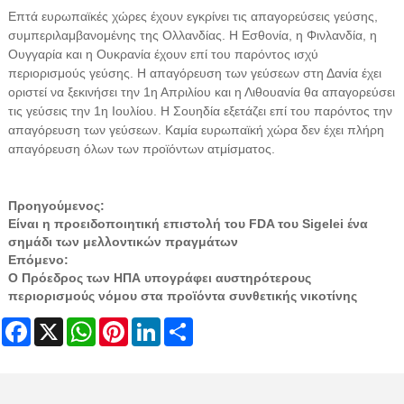
Επτά ευρωπαϊκές χώρες έχουν εγκρίνει τις απαγορεύσεις γεύσης,
συμπεριλαμβανομένης της Ολλανδίας. Η Εσθονία, η Φινλανδία, η
Ουγγαρία και η Ουκρανία έχουν επί του παρόντος ισχύ
περιορισμούς γεύσης. Η απαγόρευση των γεύσεων στη Δανία έχει
οριστεί να ξεκινήσει την 1η Απριλίου και η Λιθουανία θα απαγορεύσει
τις γεύσεις την 1η Ιουλίου. Η Σουηδία εξετάζει επί του παρόντος την
απαγόρευση των γεύσεων. Καμία ευρωπαϊκή χώρα δεν έχει πλήρη
απαγόρευση όλων των προϊόντων ατμίσματος.
Προηγούμενος:
Είναι η προειδοποιητική επιστολή του FDA του Sigelei ένα
σημάδι των μελλοντικών πραγμάτων
Επόμενο:
Ο Πρόεδρος των ΗΠΑ υπογράφει αυστηρότερους
περιορισμούς νόμου στα προϊόντα συνθετικής νικοτίνης
Facebook
X
WhatsApp
Pinterest
LinkedIn
Share