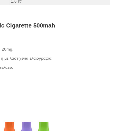
1.6 Î©
ic Cigarette 500mah
, 20mg.
ή με λαστιχένια ελαιογραφία.
πελάτες