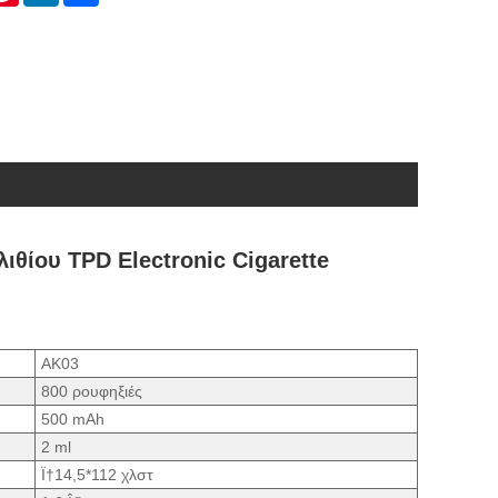
ιθίου TPD Electronic Cigarette
ΑΚ03
800 ρουφηξιές
500 mAh
2 ml
Ï†14,5*112 χλστ