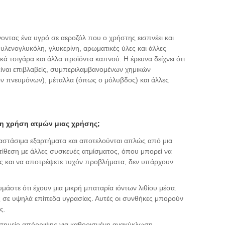
νοντας ένα υγρό σε αεροζόλ που ο χρήστης εισπνέει και
πυλενογλυκόλη, γλυκερίνη, αρωματικές ύλες και άλλες
ικά τσιγάρα και άλλα προϊόντα καπνού. Η έρευνα δείχνει ότι
είναι επιβλαβείς, συμπεριλαμβανομένων χημικών
ων πνευμόνων), μέταλλα (όπως ο μόλυβδος) και άλλες
τη χρήση ατμών μιας χρήσης;
ταστάσιμα εξαρτήματα και αποτελούνται απλώς από μια
τίθεση με άλλες συσκευές ατμίσματος, όπου μπορεί να
ας και να αποτρέψετε τυχόν προβλήματα, δεν υπάρχουν
μάστε ότι έχουν μια μικρή μπαταρία ιόντων λιθίου μέσα.
ς σε υψηλά επίπεδα υγρασίας. Αυτές οι συνθήκες μπορούν
ς.
α σημείο απόρριψης για καθορισμένη ανακύκλωση