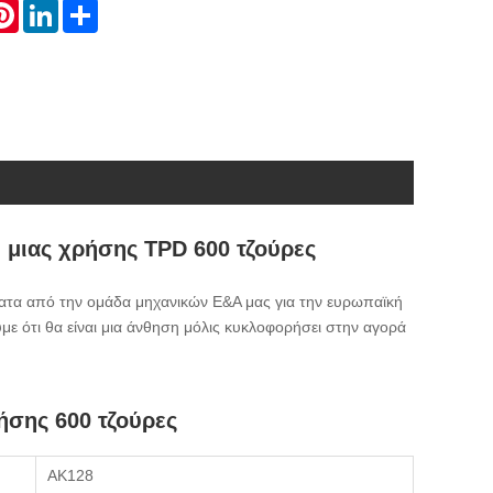
atsApp
Pinterest
LinkedIn
Share
 μιας χρήσης TPD 600 τζούρες
φατα από την ομάδα μηχανικών Ε&Α μας για την ευρωπαϊκή
υμε ότι θα είναι μια άνθηση μόλις κυκλοφορήσει στην αγορά
ήσης 600 τζούρες
ΑΚ128