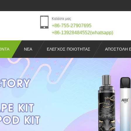
Καλέστε μας
+86-755-27907695
+86-13928484552(whatsapp)
ΌΝΤΑ
ΝΈΑ
ΕΛΕΓΧΟΣ ΠΟΙΌΤΗΤΑΣ
ΑΠΟΣΤΟΛΉ 