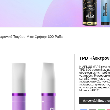
τρονικό Τσιγάρο Μιας Χρήσης 600 Puffs
TPD Ηλεκτρονι
Η APLUS VAPE είναι κ
TPD 600 ρουφηξιών με 
σύμφωνα με τις προδιαγ
να παρέχει διαφορετικά
και αξιόπιστη ποιότητ
πελάτες από όλο τον κ
πελάτες και η ισχύς τη
να γίνουμε ο μακροπρό
Μοντέλο:AK128
Αποστολή Ερώτησ