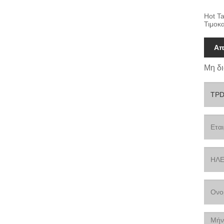
Hot T
Τιμοκ
Απ
Μη δι