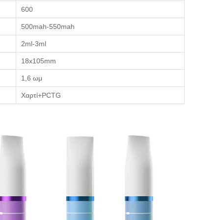
600
500mah-550mah
2ml-3ml
18x105mm
1,6 ωμ
Χαρτί+PCTG