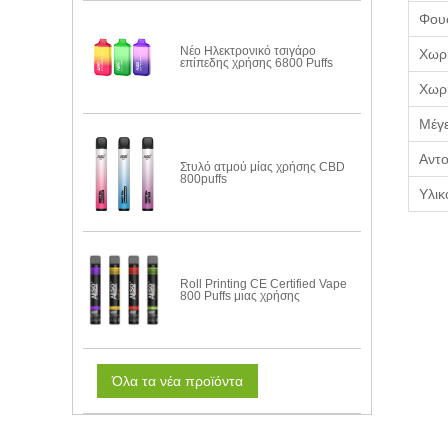
Φου
Νέο Ηλεκτρονικό τσιγάρο
Χωρη
επίπεδης χρήσης 6800 Puffs
Χωρη
Μέγε
Αντο
Στυλό ατμού μίας χρήσης CBD
800puffs
Υλικ
Roll Printing CE Certified Vape
800 Puffs μιας χρήσης
Όλα τα νέα προϊόντα