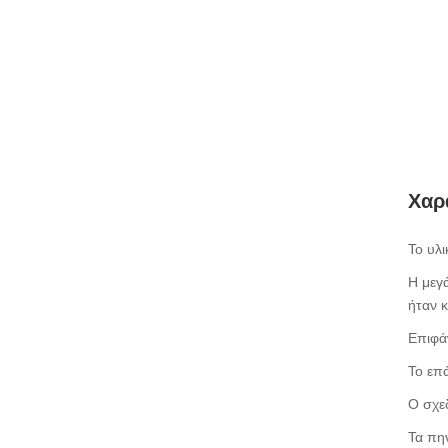
Χαρ
Το υλ
Η μεγ
ήταν 
Επιφά
Το επά
Ο σχε
Τα πη