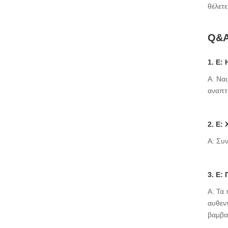
θέλετε
Q&A
1. Ε:
Α: Να
αναπτ
2. Ε:
Α: Συν
3. Ε:
Α: Τα
αυθεν
βαμβα