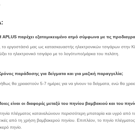
.
:
 Η APLUS παρέχει εξατομικευμένο ατμό σύμφωνα με τις προδιαγρ
ι, το εργοστάσιό μας ως κατασκευαστής ηλεκτρονικών τσιγάρων στην Κί
ύξει το ηλεκτρονικό τσιγάρο με το λογότυπο/μάρκα του πελάτη.
 Χρόνος παράδοσης για δείγματα και για μαζική παραγγελία;
ήθως θα χρειαστούν 5-7 ημέρες για να γίνουν τα δείγματα, ενώ θα χρει
 Ποιες είναι οι διαφορές μεταξύ του πηνίου βαμβακιού και του πην
 πηνία πλέγματος καταναλώνουν περισσότερη μπαταρία και υγρό από το 
τικές από τη χρήση βαμβακερού πηνίου. Επιπλέον, το πηνίο πλέγματο
κερό πηνίο.