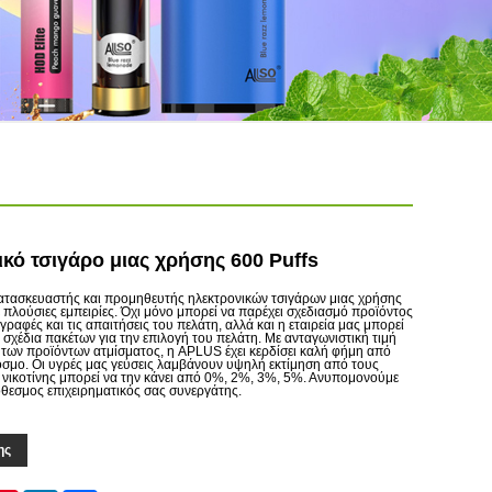
κό τσιγάρο μιας χρήσης 600 Puffs
ατασκευαστής και προμηθευτής ηλεκτρονικών τσιγάρων μιας χρήσης
πλούσιες εμπειρίες. Όχι μόνο μπορεί να παρέχει σχεδιασμό προϊόντος
ραφές και τις απαιτήσεις του πελάτη, αλλά και η εταιρεία μας μπορεί
 σχέδια πακέτων για την επιλογή του πελάτη. Με ανταγωνιστική τιμή
α των προϊόντων ατμίσματος, η APLUS έχει κερδίσει καλή φήμη από
όσμο. Οι υγρές μας γεύσεις λαμβάνουν υψηλή εκτίμηση από τους
ς νικοτίνης μπορεί να την κάνει από 0%, 2%, 3%, 5%. Ανυπομονούμε
θεσμος επιχειρηματικός σας συνεργάτης.
ης