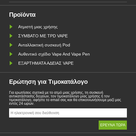
περιοχ......
περιβαλλο
Προϊόντα
Ατμιστή μιας χρήσης
ΣΥΜΒΑΤΟ ΜΕ TPD VAPE
Ανταλλακτική συσκευή Pod
Αυθεντικό σχέδιο Vape And Vape Pen
ΕΞΑΡΤΗΜΑΤΑ ΑΔΕΙΑΣ VAPE
Ερώτηση για Τιμοκατάλογο
Για ερωτήσεις σχετικά με το ατμό μιας χρήσης, τη συσκευή
αντικατάστασης δοχείων, τον τιμοκατάλογο μιας χρήσης ή τον
τιμοκατάλογο, αφήστε το email σας και θα επικοινωνήσουμε μαζί μας
εντός 24 ωρών.