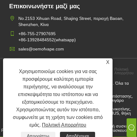
Επικοινωνήστε μαζί μας
No.2153 Xihuan Road, Shajing Street, περιοχή Baoan,
Shenzhen, Κίνα
+86-755-27907695
+86-13928484552(whatsapp)
sales@oemofvape.com
X
Πολιτική
Χρησιμοποιούμε cookies για να σας
Links
Sitemap
RSS
XML
Απορρήτου
προσφέρουμε καλύτερη εμπειρία
Copyright © 2022 Aplus Precision Technology Co., Ltd. Όλα τα
περιήγησης, να αναλύσουμε την
δικαιώματα διατηρούνται.
επισκεψιμότητα του ιστότοπου και να
Κατασκευαστής κασέτας της Κίνας, Συσκευή POD αντικατάστασης,
Vape Vape, εργοστάσιο OEM VAPE, Ηλεκτρονικό τσιγάρο
εξατομικεύσουμε το περιεχόμενο.
Ο χονδρέμπορος θήκης νικοτίνης, προμηθευτής θήκης νικοτίνης,
Χρησιμοποιώντας αυτόν τον ιστότοπο,
εργοστάσιο θήκης νικοτίνης OEM, εργοστάσιο OEM SNUS, θήκη
συμφωνείτε με τη χρήση των cookies από
νικοτίνης, Predilled Pod,
εμάς.
Πολιτική Απορρήτου
Επαναπληρωμένη συσκευή POD, σύστημα POD, κλειστή συσκευή
POD, Open POD Kit, E-Liquid, E-chuice, ηλεκτρονικός κατασκευαστής
υγρών τσιγάρων, προμηθευτής SNUS.
Απορρίπτω
Αποδέχομαι