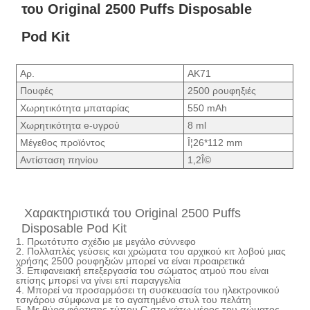
του Original 2500 Puffs Disposable
Pod Kit
Αρ.
ΑΚ71
Πουφές
2500 ρουφηξιές
Χωρητικότητα μπαταρίας
550 mAh
Χωρητικότητα e-υγρού
8 ml
Μέγεθος προϊόντος
Î¦26*112 mm
Αντίσταση πηνίου
1,2Î©
Χαρακτηριστικά του Original 2500 Puffs
Disposable Pod Kit
1. Πρωτότυπο σχέδιο με μεγάλο σύννεφο
2. Πολλαπλές γεύσεις και χρώματα του αρχικού κιτ λοβού μιας
χρήσης 2500 ρουφηξιών μπορεί να είναι προαιρετικά
3. Επιφανειακή επεξεργασία του σώματος ατμού που είναι
επίσης μπορεί να γίνει επί παραγγελία
4. Μπορεί να προσαρμόσει τη συσκευασία του ηλεκτρονικού
τσιγάρου σύμφωνα με το αγαπημένο στυλ του πελάτη
5. Με θύρα φόρτισης τύπου C στο κάτω μέρος του σώματος