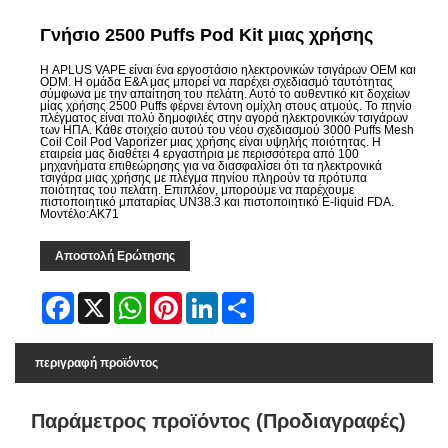
Γνήσιο 2500 Puffs Pod Kit μιας χρήσης
Η APLUS VAPE είναι ένα εργοστάσιο ηλεκτρονικών τσιγάρων OEM και
ODM. Η ομάδα Ε&Α μας μπορεί να παρέχει σχεδιασμό ταυτότητας
σύμφωνα με την απαίτηση του πελάτη. Αυτό το αυθεντικό κιτ δοχείων
μίας χρήσης 2500 Puffs φέρνει έντονη ομίχλη στους ατμούς. Το πηνίο
πλέγματος είναι πολύ δημοφιλές στην αγορά ηλεκτρονικών τσιγάρων
των ΗΠΑ. Κάθε στοιχείο αυτού του νέου σχεδιασμού 3000 Puffs Mesh
Coil Coil Pod Vaporizer μιας χρήσης είναι υψηλής ποιότητας. Η
εταιρεία μας διαθέτει 4 εργαστήρια με περισσότερα από 100
μηχανήματα επιθεώρησης για να διασφαλίσει ότι τα ηλεκτρονικά
τσιγάρα μιας χρήσης με πλέγμα πηνίου πληρούν τα πρότυπα
ποιότητας του πελάτη. Επιπλέον, μπορούμε να παρέχουμε
πιστοποιητικό μπαταρίας UN38.3 και πιστοποιητικό E-liquid FDA.
Μοντέλο:ΑΚ71
Αποστολή Ερώτησης
Facebook
X
WhatsApp
Pinterest
LinkedIn
Share
περιγραφή προϊόντος
Παράμετρος προϊόντος (Προδιαγραφές)