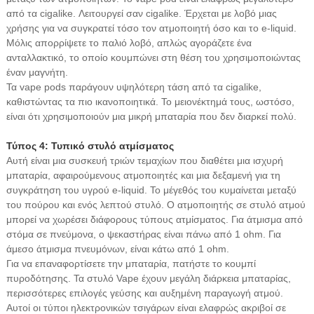
από τα cigalike. Λειτουργεί σαν cigalike. Έρχεται με λοβό μιας
χρήσης για να συγκρατεί τόσο τον ατμοποιητή όσο και το e-liquid.
Μόλις απορρίψετε το παλιό λοβό, απλώς αγοράζετε ένα
ανταλλακτικό, το οποίο κουμπώνει στη θέση του χρησιμοποιώντας
έναν μαγνήτη.
Τα vape pods παράγουν υψηλότερη τάση από τα cigalike,
καθιστώντας τα πιο ικανοποιητικά. Το μειονέκτημά τους, ωστόσο,
είναι ότι χρησιμοποιούν μια μικρή μπαταρία που δεν διαρκεί πολύ.
Τύπος 4: Τυπικό στυλό ατμίσματος
Αυτή είναι μια συσκευή τριών τεμαχίων που διαθέτει μια ισχυρή
μπαταρία, αφαιρούμενους ατμοποιητές και μια δεξαμενή για τη
συγκράτηση του υγρού e-liquid. Το μέγεθός του κυμαίνεται μεταξύ
του πούρου και ενός λεπτού στυλό. Ο ατμοποιητής σε στυλό ατμού
μπορεί να χωρέσει διάφορους τύπους ατμίσματος. Για άτμισμα από
στόμα σε πνεύμονα, ο ψεκαστήρας είναι πάνω από 1 ohm. Για
άμεσο άτμισμα πνευμόνων, είναι κάτω από 1 ohm.
Για να επαναφορτίσετε την μπαταρία, πατήστε το κουμπί
πυροδότησης. Τα στυλό Vape έχουν μεγάλη διάρκεια μπαταρίας,
περισσότερες επιλογές γεύσης και αυξημένη παραγωγή ατμού.
Αυτοί οι τύποι ηλεκτρονικών τσιγάρων είναι ελαφρώς ακριβοί σε