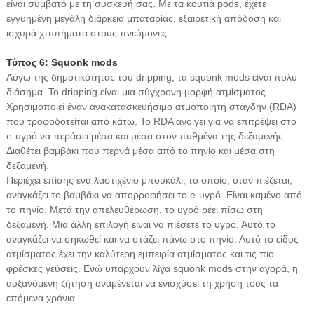
είναι συμβατό με τη συσκευή σας. Με τα κουτιά pods, έχετε
εγγυημένη μεγάλη διάρκεια μπαταρίας, εξαιρετική απόδοση και
ισχυρά χτυπήματα στους πνεύμονες.
Τύπος 6: Squonk mods
Λόγω της δημοτικότητας του dripping, τα squonk mods είναι πολύ
διάσημα. Το dripping είναι μια σύγχρονη μορφή ατμίσματος.
Χρησιμοποιεί έναν ανακατασκευήσιμο ατμοποιητή στάγδην (RDA)
που τροφοδοτείται από κάτω. Το RDA ανοίγει για να επιτρέψει στο
e-υγρό να περάσει μέσα και μέσα στον πυθμένα της δεξαμενής.
Διαθέτει βαμβάκι που περνά μέσα από το πηνίο και μέσα στη
δεξαμενή.
Περιέχει επίσης ένα λαστιχένιο μπουκάλι, το οποίο, όταν πιέζεται,
αναγκάζει το βαμβάκι να απορροφήσει το e-υγρό. Είναι καμένο από
το πηνίο. Μετά την απελευθέρωση, το υγρό ρέει πίσω στη
δεξαμενή. Μια άλλη επιλογή είναι να πιέσετε το υγρό. Αυτό το
αναγκάζει να σηκωθεί και να στάζει πάνω στο πηνίο. Αυτό το είδος
ατμίσματος έχει την καλύτερη εμπειρία ατμίσματος και τις πιο
φρέσκες γεύσεις. Ενώ υπάρχουν λίγα squonk mods στην αγορά, η
αυξανόμενη ζήτηση αναμένεται να ενισχύσει τη χρήση τους τα
επόμενα χρόνια.