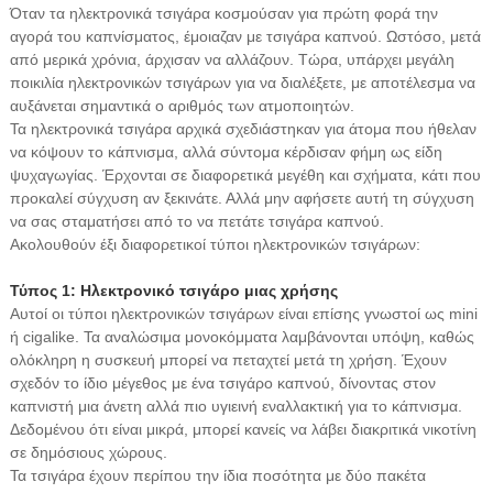
Όταν τα ηλεκτρονικά τσιγάρα κοσμούσαν για πρώτη φορά την
αγορά του καπνίσματος, έμοιαζαν με τσιγάρα καπνού. Ωστόσο, μετά
από μερικά χρόνια, άρχισαν να αλλάζουν. Τώρα, υπάρχει μεγάλη
ποικιλία ηλεκτρονικών τσιγάρων για να διαλέξετε, με αποτέλεσμα να
αυξάνεται σημαντικά ο αριθμός των ατμοποιητών.
Τα ηλεκτρονικά τσιγάρα αρχικά σχεδιάστηκαν για άτομα που ήθελαν
να κόψουν το κάπνισμα, αλλά σύντομα κέρδισαν φήμη ως είδη
ψυχαγωγίας. Έρχονται σε διαφορετικά μεγέθη και σχήματα, κάτι που
προκαλεί σύγχυση αν ξεκινάτε. Αλλά μην αφήσετε αυτή τη σύγχυση
να σας σταματήσει από το να πετάτε τσιγάρα καπνού.
Ακολουθούν έξι διαφορετικοί τύποι ηλεκτρονικών τσιγάρων:
Τύπος 1: Ηλεκτρονικό τσιγάρο μιας χρήσης
Αυτοί οι τύποι ηλεκτρονικών τσιγάρων είναι επίσης γνωστοί ως mini
ή cigalike. Τα αναλώσιμα μονοκόμματα λαμβάνονται υπόψη, καθώς
ολόκληρη η συσκευή μπορεί να πεταχτεί μετά τη χρήση. Έχουν
σχεδόν το ίδιο μέγεθος με ένα τσιγάρο καπνού, δίνοντας στον
καπνιστή μια άνετη αλλά πιο υγιεινή εναλλακτική για το κάπνισμα.
Δεδομένου ότι είναι μικρά, μπορεί κανείς να λάβει διακριτικά νικοτίνη
σε δημόσιους χώρους.
Τα τσιγάρα έχουν περίπου την ίδια ποσότητα με δύο πακέτα