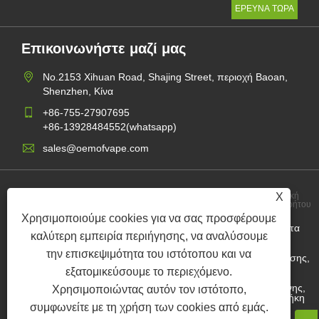
Επικοινωνήστε μαζί μας
No.2153 Xihuan Road, Shajing Street, περιοχή Baoan,
Shenzhen, Κίνα
+86-755-27907695
+86-13928484552(whatsapp)
sales@oemofvape.com
X
Πολιτική
Links
Sitemap
RSS
XML
Απορρήτου
Χρησιμοποιούμε cookies για να σας προσφέρουμε
Copyright © 2022 Aplus Precision Technology Co., Ltd. Όλα τα
καλύτερη εμπειρία περιήγησης, να αναλύσουμε
δικαιώματα διατηρούνται.
την επισκεψιμότητα του ιστότοπου και να
Κατασκευαστής κασέτας της Κίνας, Συσκευή POD αντικατάστασης,
Vape Vape, εργοστάσιο OEM VAPE, Ηλεκτρονικό τσιγάρο
εξατομικεύσουμε το περιεχόμενο.
Ο χονδρέμπορος θήκης νικοτίνης, προμηθευτής θήκης νικοτίνης,
Χρησιμοποιώντας αυτόν τον ιστότοπο,
εργοστάσιο θήκης νικοτίνης OEM, εργοστάσιο OEM SNUS, θήκη
συμφωνείτε με τη χρήση των cookies από εμάς.
νικοτίνης, Predilled Pod,