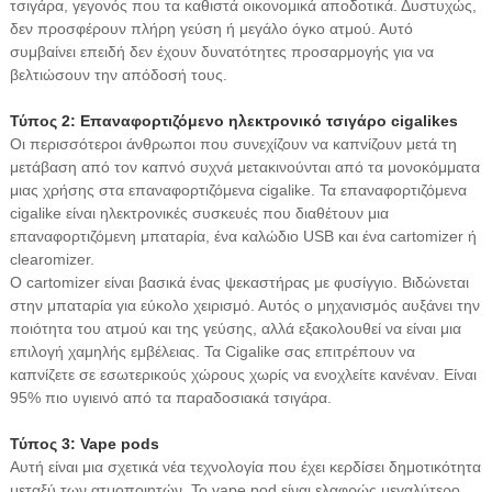
τσιγάρα, γεγονός που τα καθιστά οικονομικά αποδοτικά. Δυστυχώς,
δεν προσφέρουν πλήρη γεύση ή μεγάλο όγκο ατμού. Αυτό
συμβαίνει επειδή δεν έχουν δυνατότητες προσαρμογής για να
βελτιώσουν την απόδοσή τους.
Τύπος 2: Επαναφορτιζόμενο ηλεκτρονικό τσιγάρο cigalikes
Οι περισσότεροι άνθρωποι που συνεχίζουν να καπνίζουν μετά τη
μετάβαση από τον καπνό συχνά μετακινούνται από τα μονοκόμματα
μιας χρήσης στα επαναφορτιζόμενα cigalike. Τα επαναφορτιζόμενα
cigalike είναι ηλεκτρονικές συσκευές που διαθέτουν μια
επαναφορτιζόμενη μπαταρία, ένα καλώδιο USB και ένα cartomizer ή
clearomizer.
Ο cartomizer είναι βασικά ένας ψεκαστήρας με φυσίγγιο. Βιδώνεται
στην μπαταρία για εύκολο χειρισμό. Αυτός ο μηχανισμός αυξάνει την
ποιότητα του ατμού και της γεύσης, αλλά εξακολουθεί να είναι μια
επιλογή χαμηλής εμβέλειας. Τα Cigalike σας επιτρέπουν να
καπνίζετε σε εσωτερικούς χώρους χωρίς να ενοχλείτε κανέναν. Είναι
95% πιο υγιεινό από τα παραδοσιακά τσιγάρα.
Τύπος 3: Vape pods
Αυτή είναι μια σχετικά νέα τεχνολογία που έχει κερδίσει δημοτικότητα
μεταξύ των ατμοποιητών. Το vape pod είναι ελαφρώς μεγαλύτερο