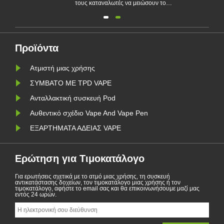
τους καταναλωτές να μειώσουν το
έοι
κάπνισμα ή να εγκαταλείψουν το
και
κάπνισμα. Αυτό το άρθρο απεικονίζει
ν. Η
τους νόμους και τους κανονισμούς
μίας
ηλεκτρονικών τσιγάρων σύμφωνα με
 για
διαφορετικές χώρες. Επιπλέον,
υπάρχουν ορισμένες χώρες και οι
περιοχ......
Προϊόντα
Ατμιστή μιας χρήσης
ΣΥΜΒΑΤΟ ΜΕ TPD VAPE
Ανταλλακτική συσκευή Pod
Αυθεντικό σχέδιο Vape And Vape Pen
ΕΞΑΡΤΗΜΑΤΑ ΑΔΕΙΑΣ VAPE
Ερώτηση για Τιμοκατάλογο
Για ερωτήσεις σχετικά με το ατμό μιας χρήσης, τη συσκευή
αντικατάστασης δοχείων, τον τιμοκατάλογο μιας χρήσης ή τον
τιμοκατάλογο, αφήστε το email σας και θα επικοινωνήσουμε μαζί μας
εντός 24 ωρών.