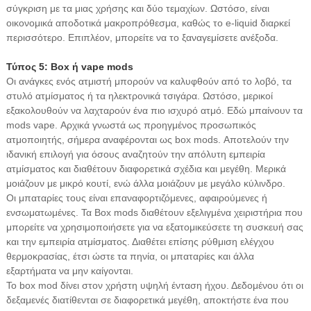
σύγκριση με τα μιας χρήσης και δύο τεμαχίων. Ωστόσο, είναι
οικονομικά αποδοτικά μακροπρόθεσμα, καθώς το e-liquid διαρκεί
περισσότερο. Επιπλέον, μπορείτε να το ξαναγεμίσετε ανέξοδα.
Τύπος 5: Box ή vape mods
Οι ανάγκες ενός ατμιστή μπορούν να καλυφθούν από το λοβό, τα
στυλό ατμίσματος ή τα ηλεκτρονικά τσιγάρα. Ωστόσο, μερικοί
εξακολουθούν να λαχταρούν ένα πιο ισχυρό ατμό. Εδώ μπαίνουν τα
mods vape. Αρχικά γνωστά ως προηγμένος προσωπικός
ατμοποιητής, σήμερα αναφέρονται ως box mods. Αποτελούν την
ιδανική επιλογή για όσους αναζητούν την απόλυτη εμπειρία
ατμίσματος και διαθέτουν διαφορετικά σχέδια και μεγέθη. Μερικά
μοιάζουν με μικρό κουτί, ενώ άλλα μοιάζουν με μεγάλο κύλινδρο.
Οι μπαταρίες τους είναι επαναφορτιζόμενες, αφαιρούμενες ή
ενσωματωμένες. Τα Box mods διαθέτουν εξελιγμένα χειριστήρια που
μπορείτε να χρησιμοποιήσετε για να εξατομικεύσετε τη συσκευή σας
και την εμπειρία ατμίσματος. Διαθέτει επίσης ρύθμιση ελέγχου
θερμοκρασίας, έτσι ώστε τα πηνία, οι μπαταρίες και άλλα
εξαρτήματα να μην καίγονται.
Το box mod δίνει στον χρήστη υψηλή ένταση ήχου. Δεδομένου ότι οι
δεξαμενές διατίθενται σε διαφορετικά μεγέθη, αποκτήστε ένα που