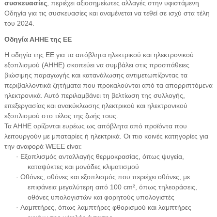
συσκευασίες
, περιέχει αξιοσημείωτες αλλαγές στην υφιστάμενη
Οδηγία για τις συσκευασίες και αναμένεται να τεθεί σε ισχύ στα τέλη
του 2024.
Οδηγία ΑΗΗΕ της ΕΕ
Η οδηγία της ΕΕ για τα απόβλητα ηλεκτρικού και ηλεκτρονικού
εξοπλισμού (ΑΗΗΕ) σκοπεύει να συμβάλει στις προσπάθειες
βιώσιμης παραγωγής και κατανάλωσης αντιμετωπίζοντας τα
περιβαλλοντικά ζητήματα που προκαλούνται από τα απορριπτόμενα
ηλεκτρονικά. Αυτό περιλαμβάνει τη βελτίωση της συλλογής,
επεξεργασίας και ανακύκλωσης ηλεκτρικού και ηλεκτρονικού
εξοπλισμού στο τέλος της ζωής τους.
Τα ΑΗΗΕ ορίζονται ευρέως ως απόβλητα από προϊόντα που
λειτουργούν με μπαταρίες ή ηλεκτρικά. Οι πιο κοινές κατηγορίες για
την αναφορά WEEE είναι:
· Εξοπλισμός ανταλλαγής θερμοκρασίας, όπως ψυγεία,
καταψύκτες και μονάδες κλιματισμού
· Οθόνες, οθόνες και εξοπλισμός που περιέχει οθόνες, με
επιφάνεια μεγαλύτερη από 100 cm², όπως τηλεοράσεις,
οθόνες υπολογιστών και φορητούς υπολογιστές
· Λαμπτήρες, όπως λαμπτήρες φθορισμού και λαμπτήρες