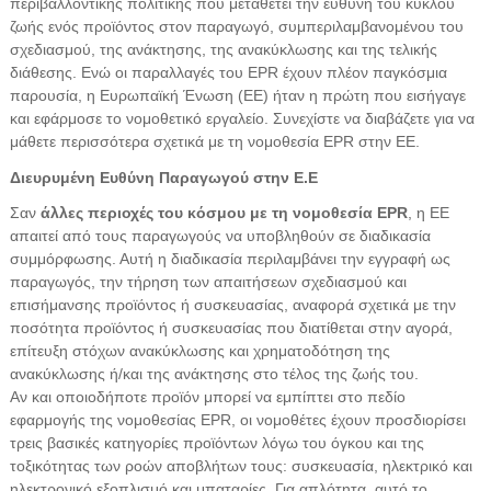
περιβαλλοντικής πολιτικής που μεταθέτει την ευθύνη του κύκλου
ζωής ενός προϊόντος στον παραγωγό, συμπεριλαμβανομένου του
σχεδιασμού, της ανάκτησης, της ανακύκλωσης και της τελικής
διάθεσης. Ενώ οι παραλλαγές του EPR έχουν πλέον παγκόσμια
παρουσία, η Ευρωπαϊκή Ένωση (ΕΕ) ήταν η πρώτη που εισήγαγε
και εφάρμοσε το νομοθετικό εργαλείο. Συνεχίστε να διαβάζετε για να
μάθετε περισσότερα σχετικά με τη νομοθεσία EPR στην ΕΕ.
Διευρυμένη Ευθύνη Παραγωγού στην Ε.Ε
Σαν
άλλες περιοχές του κόσμου με τη νομοθεσία EPR
, η ΕΕ
απαιτεί από τους παραγωγούς να υποβληθούν σε διαδικασία
συμμόρφωσης. Αυτή η διαδικασία περιλαμβάνει την εγγραφή ως
παραγωγός, την τήρηση των απαιτήσεων σχεδιασμού και
επισήμανσης προϊόντος ή συσκευασίας, αναφορά σχετικά με την
ποσότητα προϊόντος ή συσκευασίας που διατίθεται στην αγορά,
επίτευξη στόχων ανακύκλωσης και χρηματοδότηση της
ανακύκλωσης ή/και της ανάκτησης στο τέλος της ζωής του.
Αν και οποιοδήποτε προϊόν μπορεί να εμπίπτει στο πεδίο
εφαρμογής της νομοθεσίας EPR, οι νομοθέτες έχουν προσδιορίσει
τρεις βασικές κατηγορίες προϊόντων λόγω του όγκου και της
τοξικότητας των ροών αποβλήτων τους: συσκευασία, ηλεκτρικό και
ηλεκτρονικό εξοπλισμό και μπαταρίες. Για απλότητα, αυτό το