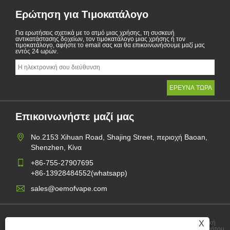
Ερώτηση για Τιμοκατάλογο
Για ερωτήσεις σχετικά με το ατμό μιας χρήσης, τη συσκευή
αντικατάστασης δοχείων, τον τιμοκατάλογο μιας χρήσης ή τον
τιμοκατάλογο, αφήστε το email σας και θα επικοινωνήσουμε μαζί μας
εντός 24 ωρών.
Επικοινωνήστε μαζί μας
No.2153 Xihuan Road, Shajing Street, περιοχή Baoan,
Shenzhen, Κίνα
+86-755-27907695
+86-13928484552(whatsapp)
sales@oemofvape.com
X
Πολιτική
Links
Sitemap
RSS
XML
Απορρήτου