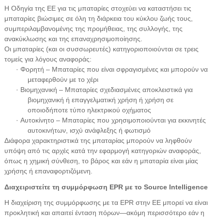
Η Οδηγία της ΕΕ για τις μπαταρίες στοχεύει να καταστήσει τις
μπαταρίες βιώσιμες σε όλη τη διάρκεια του κύκλου ζωής τους,
συμπεριλαμβανομένης της προμήθειας, της συλλογής, της
ανακύκλωσης και της επαναχρησιμοποίησης.
Οι μπαταρίες (και οι συσσωρευτές) κατηγοριοποιούνται σε τρεις
τομείς για λόγους αναφοράς:
· Φορητή – Μπαταρίες που είναι σφραγισμένες και μπορούν να
μεταφερθούν με το χέρι
· Βιομηχανική – Μπαταρίες σχεδιασμένες αποκλειστικά για
βιομηχανική ή επαγγελματική χρήση ή χρήση σε
οποιοδήποτε τύπο ηλεκτρικού οχήματος
· Αυτοκίνητο – Μπαταρίες που χρησιμοποιούνται για εκκινητές
αυτοκινήτων, ισχύ ανάφλεξης ή φωτισμό
Διάφορα χαρακτηριστικά της μπαταρίας μπορούν να ληφθούν
υπόψη από τις αρχές κατά την εφαρμογή κατηγοριών αναφοράς,
όπως η χημική σύνθεση, το βάρος και εάν η μπαταρία είναι μίας
χρήσης ή επαναφορτιζόμενη.
Διαχειριστείτε τη συμμόρφωση EPR με το Source Intelligence
Η διαχείριση της συμμόρφωσης με τα EPR στην ΕΕ μπορεί να είναι
προκλητική και απαιτεί ένταση πόρων—ακόμη περισσότερο εάν η