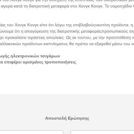
αγορά κατά τη διατροπική μεταφορά στο Χονγκ Κονγκ. Το νομοσχέδιο θ
ς του Χονγκ Κονγκ είπε ότι λόγω της επιβλαβούς
νικοτίνη
προϊόντα, η
ιώνουμε ότι η απαγόρευση της διατροπικής μεταφοράς
προσωπικούς ατ
ι προκαλέσει τεράστιες απώλειες. Ως εκ τούτου, με την προϋπόθεση 
αλλακτικών προϊόντων καπνίσματος θα πρέπει να εξαιρεθεί μέσω του ν
γωγής ηλεκτρονικών τσιγάρων
να επιφέρει ορισμένες τροποποιήσεις
Αποστολή Ερώτησης