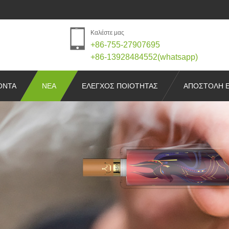
Καλέστε μας
+86-755-27907695
+86-13928484552(whatsapp)
ΌΝΤΑ
ΝΈΑ
ΕΛΕΓΧΟΣ ΠΟΙΌΤΗΤΑΣ
ΑΠΟΣΤΟΛΉ 