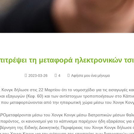
επιτρέψει τη μεταφορά ηλεκτρονικών τσ
2023-03-26
4
Αφήστε μου ένα μήνυμα
 Κονγκ δήλωσε στις 22 Μαρτίου ότι το νομοσχέδιο για τις εισαγωγές κα
αι εξαγωγών (Κεφ. 60) και των αντίστοιχων τροποποιήσεων στο Κάπνισ
 που μεταφορτώνονται από την ηπειρωτική χώρα μέσω του Χονγκ Κονγκ
ΑΡΟ
μεταφέρονται μέσω του Χονγκ Κονγκ μέσω διατροπικών μέσων θαλ
υ παρόντος, οι κανονισμοί για το κάπνισμα παρέχουν ήδη εξαιρέσεις για
έρνηση της Ειδικής Διοικητικής Περιφέρειας του Χονγκ Κονγκ δήλωσε ό
νεία του Χονγκ Κονγκ για την ενίσχυση της εποπτείας των διατροπικών 