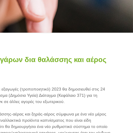
ιγάρων δια θαλάσσης και αέρος
ι εξαγωγές (τροποποιητικό) 2023 θα δημοσιευθεί στις 24
μα (Δημόσια Υγεία) Διάταγμα (Κεφάλαιο 371) για τη
 σε άλλες αγορές του εξωτερικού.
άσσης-αέρας και ξηράς-αέρος σύμφωνα με ένα νέο μέρος
 εναλλακτικά προϊόντα καπνίσματος που είναι είδη
τι θα δημιουργήσει ένα νέο ρυθμιστικό σύστημα το οποίο
μεταφορών
ηλεκτρονικό τσιγάρο
s, μειώνοντας έτσι τον κίνδυνο