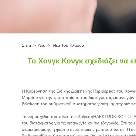
Σπίτι
>
Νέα
>
Νέα Του Κλάδου
Το Χονγκ Κονγκ σχεδιάζει να 
Η Κυβέρνηση της Ειδικής Διοικητικής Περιφέρειας του Χονγκ
Μαρτίου για την τροποποίηση του διατάγματος εισαγωγών κ
βελτίωση του ρυθμιστικού συστήματος για
άτμισμα
προϊόντα
Το νομοσχέδιο προτείνει την εξαίρεση
ΗΛΕΚΤΡΟΝΙΚΟ ΤΣΙΓ
του διατάγματος για τις εισαγωγές και τις εξαγωγές. Επί το
διαμετακόμισης ή φορτίο αεροπορικής μεταφόρτωσης. Η κυβ
θα διαχειρίζεται, θα εποπτεύεται και θα επιβάλλει τα τελω