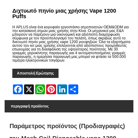
Διχτυωτό πηνίο μιας χρήσης Vape 1200
Puffs
Η APLUS είναι ένα κορυφαίο εργοστάσιο ατμοποιητών OEM&ODM για
την κατασκευή ατμών μιας χρήσης στην Κίνα. Οι μηχανικοί μας Ε&Α
μπορούν να παρέχουν μια οικονομική και αξιόπιστη διαμόρφωση
σύμφωνα με τον προϋπολογισμό του πελάτη, όπως ακριβώς αυτό το
δικτυωτό πηνίο μιας χρήσης vape 1200 ρουφηξιών. Όλα τα εξαρτήματα
αυτού του κιτ μιας χρήσης επιλέγονται από αξιόπιστους προμηθευτές
επωνυμίας για τη διασφάλιση της υψηλότερης ποιότητας. Με 30
γραμμές χειροκίνητης παραγωγής και 4 αυτοματοποιημένες γραμμές
παραγωγής, η ημερήσια παραγωγή μας μπορεί να φτάσει τα 500.000
τεμάχια ηλεκτρονικών τσιγάρων.
Αποστολή Ερώτησης
Facebook
X
WhatsApp
Pinterest
LinkedIn
Share
περιγραφή προϊόντος
Παράμετρος προϊόντος (Προδιαγραφές)