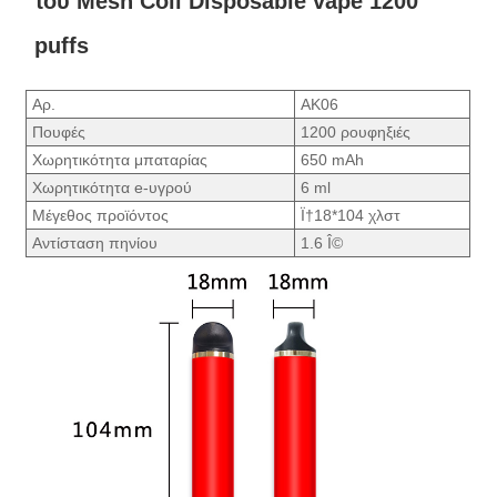
του Mesh Coil Disposable vape 1200
puffs
Αρ.
ΑΚ06
Πουφές
1200 ρουφηξιές
Χωρητικότητα μπαταρίας
650 mAh
Χωρητικότητα e-υγρού
6 ml
Μέγεθος προϊόντος
Ï†18*104 χλστ
Αντίσταση πηνίου
1.6 Î©