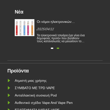
Νέα
χώρα
Οι νόμοι ηλεκτρονικών
τσιγάρων σε διάφορες χώρες
2025/04/11
κών
α
Τα ηλεκτρονικά τσιγάρα έχει γίνει ένα
δημοφιλές προϊόν που βοηθούν
τους καταναλωτές να μειώσουν το
έοι
κάπνισμα ή να εγκαταλείψουν το
και
κάπνισμα. Αυτό το άρθρο απεικονίζει
ν. Η
τους νόμους και τους κανονισμούς
μίας
ηλεκτρονικών τσιγάρων σύμφωνα με
 για
διαφορετικές χώρες. Επιπλέον,
υπάρχουν ορισμένες χώρες και οι
περιοχ......
Προϊόντα
Ατμιστή μιας χρήσης
ΣΥΜΒΑΤΟ ΜΕ TPD VAPE
Ανταλλακτική συσκευή Pod
Αυθεντικό σχέδιο Vape And Vape Pen
ΕΞΑΡΤΗΜΑΤΑ ΑΔΕΙΑΣ VAPE