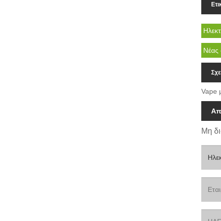
Ετι
Ηλεκτ
Νέας 
Σχε
Vape 
Απ
Μη δι