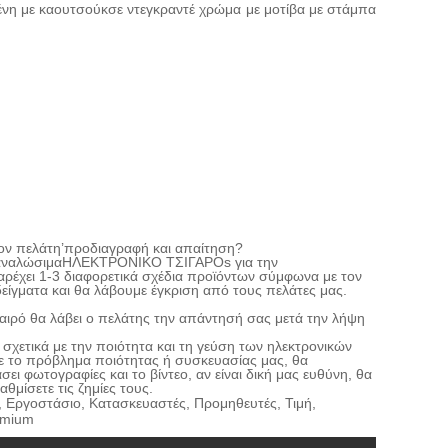
μένη με καουτσούκ
σε ντεγκραντέ χρώμα με μοτίβα με στάμπα
ον πελάτη
’
προδιαγραφή και απαίτηση
?
αναλώσιμα
ΗΛΕΚΤΡΟΝΙΚΟ ΤΣΙΓΑΡΟ
s
για την
ρέχει 1-3 διαφορετικά σχέδια προϊόντων σύμφωνα με τον
είγματα και θα λάβουμε έγκριση από τους πελάτες μας.
αιρό θα λάβει ο πελάτης την απάντησή σας μετά την λήψη
σχετικά με την ποιότητα και τη γεύση των ηλεκτρονικών
με το πρόβλημα ποιότητας ή συσκευασίας μας, θα
ι φωτογραφίες και το βίντεο, αν είναι δική μας ευθύνη, θα
θμίσετε τις ζημίες τους.
α, Εργοστάσιο, Κατασκευαστές, Προμηθευτές, Τιμή,
emium