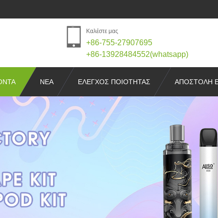
Καλέστε μας
+86-755-27907695
+86-13928484552(whatsapp)
ΌΝΤΑ
ΝΈΑ
ΕΛΕΓΧΟΣ ΠΟΙΌΤΗΤΑΣ
ΑΠΟΣΤΟΛΉ 