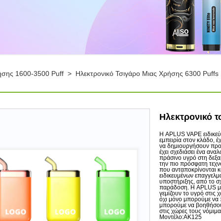
ήσης 1600-3500 Puff
>
Ηλεκτρονικό Τσιγάρο Μιας Χρήσης 6300 Puffs
Ηλεκτρονικό τ
Η APLUS VAPE ειδικεύ
εμπειρία στον κλάδο, έ
να δημιουργήσουν προ
έχει σχεδιάσει ένα αν
πράσινο υγρό στη δεξα
την πιο πρόσφατη τεχν
που ανταποκρίνονται κ
ειδικευμένων επαγγελμ
υποστήριξης, από το σ
παράδοση. Η APLUS μπο
γεμίζουν το υγρό στις
όχι μόνο μπορούμε να
μπορούμε να βοηθήσουμ
στις χώρες τους νόμιμα
Μοντέλο:AK125