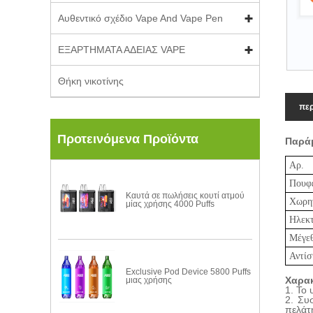
Αυθεντικό σχέδιο Vape And Vape Pen
ΕΞΑΡΤΗΜΑΤΑ ΑΔΕΙΑΣ VAPE
Θήκη νικοτίνης
περ
Προτεινόμενα Προϊόντα
Παράμ
Αρ.
Πουφ
Καυτά σε πωλήσεις κουτί ατμού
Χωρητ
μίας χρήσης 4000 Puffs
Ηλεκτ
Μέγεθ
Αντίσ
Exclusive Pod Device 5800 Puffs
Χαρακ
μιας χρήσης
1. Το
2. Συ
πελάτ