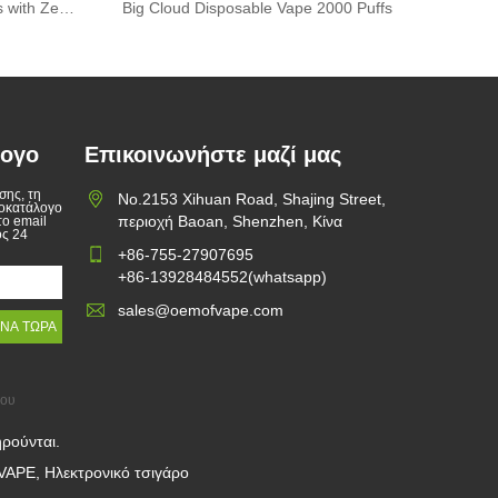
Μίας χρήσης Vape 2000 Puffs with Zenwi E-liquid
Big Cloud Disposable Vape 2000 Puffs
λογο
Επικοινωνήστε μαζί μας
σης, τη
No.2153 Xihuan Road, Shajing Street,
μοκατάλογο
περιοχή Baoan, Shenzhen, Κίνα
το email
ός 24
+86-755-27907695
+86-13928484552(whatsapp)
sales@oemofvape.com
του
ηρούνται.
VAPE, Ηλεκτρονικό τσιγάρο