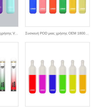
Διπλό χρώμα Big Cloud Μίας χρήσης Vape 2000 Puffs
Συσκευή POD μιας χρήσης OEM 1800 Puffs