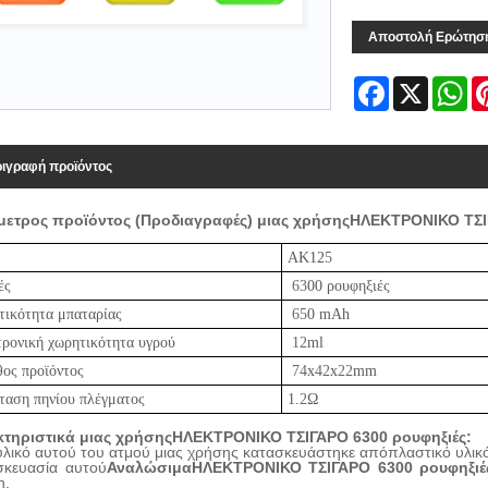
Αποστολή Ερώτησ
Facebook
X
Wh
ιγραφή προϊόντος
ετρος προϊόντος (Προδιαγραφές) μιας χρήσης
ΗΛΕΚΤΡΟΝΙΚΟ ΤΣ
ΑΚ12
5
ές
63
00 ρουφηξιές
ικότητα μπαταρίας
65
0 mAh
ρονική χωρητικότητα υγρού
12
ml
ος προϊόντος
74
x
42
x
22
mm
ταση πηνίου πλέγματος
1.
2
Ω
τηριστικά μιας χρήσης
ΗΛΕΚΤΡΟΝΙΚΟ ΤΣΙΓΑΡΟ
63
00 ρουφηξιές:
 υλικό αυτού του ατμού μιας χρήσης κατασκευάστηκε από
πλαστικό υλικ
σκευασία αυτού
Αναλώσιμα
ΗΛΕΚΤΡΟΝΙΚΟ ΤΣΙΓΑΡΟ
63
00 ρουφηξιέ
η.