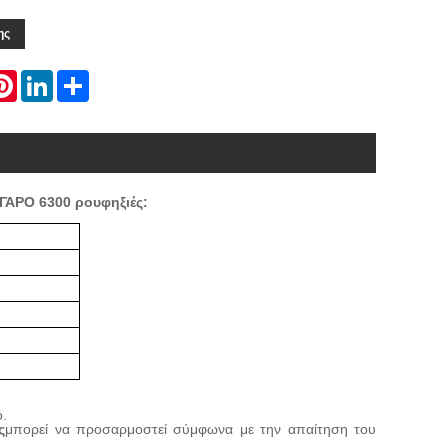
ης
atsApp
Pinterest
LinkedIn
Share
ΙΓΑΡΟ
63
00 ρουφηξιές:
ό
.
ς
μπορεί να προσαρμοστεί σύμφωνα με την απαίτηση του