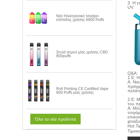
3. Η 
UV
.
Νέο Ηλεκτρονικό τσιγάρο
επίπεδης χρήσης 6800 Puffs
Στυλό ατμού μίας χρήσης CBD
800puffs
Q&A:
1.
Ε: 
Α: Ναι
πραγμ
Roll Printing CE Certified Vape
πελάτ
800 Puffs μιας χρήσης
2.
Ε: Μ
του π
Α: Μόλ
τσιγά
επικοι
Όλα τα νέα προϊόντα
φτιάξο
Hot T
Τιμοκ