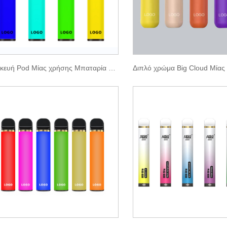
Συσκευή Pod Μίας χρήσης Μπαταρία 850mAh 1600 Puffs