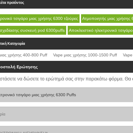
κέτα προϊόντος
ρονικό τσιγάρο μιας χρήσης 6300 τζούρες
Ατμοποιητής μιας χρήσης 
σχεδίασης συσκευή pod 6300puffs
Αποκλειστικό ηλεκτρονικό τσιγάρ
τική Κατηγορία
μιας χρήσης 400-800 Puff
Vape μιας χρήσης 1000-1500 Puff
Vape
οστολή Ερώτησης
στάσετε να δώσετε το ερώτημά σας στην παρακάτω φόρμα. Θα 