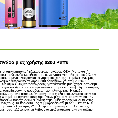
σιγάρο μιας χρήσης 6300 Puffs
εται στην κατασκευή ηλεκτρονικών τσιγάρων OEM. Με πολυετή
χουμε καθιερωθεί ως αξιόπιστος συνεργάτης για πελάτες που θέλουν
σαρμοσμένα ηλεκτρονικά τσιγάρα μίας χρήσης. Η ομάδα R&D μας
αλώσιμο ηλεκτρονικό τσιγάρο 6300 ρουφηξιών γεμάτο με 12ml U-
μενή ατμού. Στις υπερσύγχρονες εγκαταστάσεις μας, χρησιμοποιούμε
ολογία και εξοπλισμό για την κατασκευή προϊόντων υψηλής ποιότητας
αι υπερβαίνουν τις προσδοκίες των πελατών μας. Η ομάδα
ατιών μας είναι αφοσιωμένη στην παροχή εξαιρετικών υπηρεσιών και
χεδιασμό και την ανάπτυξη προϊόντων μέχρι την παραγωγή και την
ρεί να παρέχει άδεια συσκευή ατμού μίας χρήσης και οι πελάτες
 χώρες τους. Τα προϊόντα μας συμμορφώνονται με το CE και το ROHS,
 παρέχουμε Αναφορές MSDS υγρού και μπαταρίας, αλλά επίσης
ε τους πελάτες μας να λάβουν σχετικά πιστοποιητικά για πώληση
.