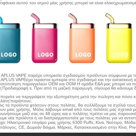
επιφάνεια αυτού του ατμού μίας χρήσης μπορεί να είναι ελαιοχρωματισ
Η APLUS VAPE παρέχει υπηρεσία σχεδιασμού προϊόντων σύμφωνα με τ
,
APLUS VAPE
έχει τεράστια εμπειρία στο σχεδιασμό και την κατασκευή
ατοποίηση παραγγελιών OEM και ODM
.
Η ομάδα Ε&Α μας μπορεί να πα
η
’
Προδιαγραφή s. Πριν από τη μαζική παραγωγή, σίγουρα θα κάνουμε δ
πορείτε να περιγράψετε την εξυπηρέτηση μετά την πώληση και πόσο κ
ελάτη
’
παράπονο;
ις τα προϊόντα φτάσουν στους πελάτες, θα συλλέξουμε τα σχόλιά τους 
ρων μιας χρήσης. Μόλις λάβουμε email από τους πελάτες μας σχετικά 
νωνήσουμε μαζί σας σε 48 ώρες και ο πελάτης πρέπει να μας παρουσιάσε
υμε νέα προϊόντα ή να διαπραγματευτείτε με τους πελάτες για να αντιστα
ags: Ηλεκτρονικό τσιγάρο μιας χρήσης 6300 Puffs, Κίνα, Νεότερο, Μόδ
ατάλογος, CE, Δωρεάν δείγμα, Μάρκες, Κατασκευασμένο στην Κίνα, Pr