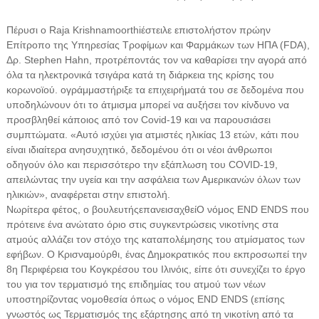
Πέρυσι ο Raja Krishnamoorthi
έστειλε επιστολή
στον πρώην
Επίτροπο της Υπηρεσίας Τροφίμων και Φαρμάκων των ΗΠΑ (FDA),
Δρ. Stephen Hahn, προτρέποντάς τον να καθαρίσει την αγορά από
όλα τα ηλεκτρονικά τσιγάρα κατά τη διάρκεια της κρίσης του
κορωνοϊού. ο
γράμμα
στήριξε τα επιχειρήματά του σε δεδομένα που
υποδηλώνουν ότι το άτμισμα μπορεί να αυξήσει τον κίνδυνο να
προσβληθεί κάποιος από τον Covid-19 και να παρουσιάσει
συμπτώματα. «Αυτό ισχύει για ατμιστές ηλικίας 13 ετών, κάτι που
είναι ιδιαίτερα ανησυχητικό, δεδομένου ότι οι νέοι άνθρωποι
οδηγούν όλο και περισσότερο την εξάπλωση του COVID-19,
απειλώντας την υγεία και την ασφάλεια των Αμερικανών όλων των
ηλικιών», αναφέρεται στην επιστολή.
Νωρίτερα φέτος, ο βουλευτής
επανεισαχθεί
Ο νόμος END ENDS που
πρότεινε ένα ανώτατο όριο στις συγκεντρώσεις νικοτίνης στα
ατμούς αλλάζει τον στόχο της καταπολέμησης του ατμίσματος των
εφήβων. Ο Κρισναμούρθι, ένας Δημοκρατικός που εκπροσωπεί την
8η Περιφέρεια του Κογκρέσου του Ιλινόις, είπε ότι συνεχίζει το έργο
του για τον τερματισμό της επιδημίας του ατμού των νέων
υποστηρίζοντας νομοθεσία όπως ο νόμος END ENDS (επίσης
γνωστός ως Τερματισμός της εξάρτησης από τη νικοτίνη από τα