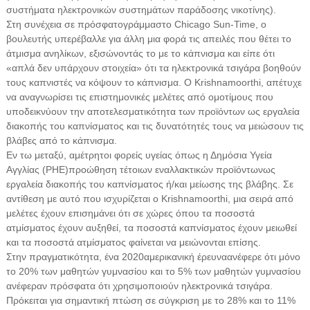
συστήματα ηλεκτρονικών συστημάτων παράδοσης νικοτίνης).
Στη συνέχεια σε πρόσφατο
γράμμα
στο Chicago Sun-Time, ο
βουλευτής υπερέβαλλε για άλλη μια φορά τις απειλές που θέτει το
άτμισμα ανηλίκων, εξισώνοντάς το με το κάπνισμα και είπε ότι
«απλά δεν υπάρχουν στοιχεία» ότι τα ηλεκτρονικά τσιγάρα βοηθούν
τους καπνιστές να κόψουν το κάπνισμα. Ο Krishnamoorthi, απέτυχε
να αναγνωρίσει τις επιστημονικές μελέτες από ομοτίμους που
υποδεικνύουν την αποτελεσματικότητα των προϊόντων ως εργαλεία
διακοπής του καπνίσματος και τις δυνατότητές τους να μειώσουν τις
βλάβες από το κάπνισμα.
Εν τω μεταξύ, αμέτρητοι φορείς υγείας όπως η Δημόσια Υγεία
Αγγλίας (PHE)
προώθηση τέτοιων εναλλακτικών προϊόντων
ως
εργαλεία διακοπής του καπνίσματος ή/και μείωσης της βλάβης. Σε
αντίθεση με αυτό που ισχυρίζεται ο Krishnamoorthi, μια σειρά από
μελέτες έχουν επισημάνει ότι σε χώρες όπου τα ποσοστά
ατμίσματος έχουν αυξηθεί, τα ποσοστά καπνίσματος έχουν μειωθεί
και τα ποσοστά ατμίσματος φαίνεται να μειώνονται επίσης.
Στην πραγματικότητα, ένα 2020
αμερικανική έρευνα
ανέφερε ότι μόνο
το 20% των μαθητών γυμνασίου και το 5% των μαθητών γυμνασίου
ανέφεραν πρόσφατα ότι χρησιμοποιούν ηλεκτρονικά τσιγάρα.
Πρόκειται για σημαντική πτώση σε σύγκριση με το 28% και το 11%