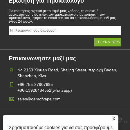
Ερώτηση για Τιμοκατάλογο
Για ερωτήσεις σχετικά με το ατμό μιας χρήσης, τη συσκευή
αντικατάστασης δοχείων, τον τιμοκατάλογο μιας χρήσης ή τον
τιμοκατάλογο, αφήστε το email σας και θα επικοινωνήσουμε μαζί μας
εντός 24 ωρών.
Επικοινωνήστε μαζί μας
No.2153 Xihuan Road, Shajing Street, περιοχή Baoan,
Shenzhen, Κίνα
+86-755-27907695
+86-13928484552(whatsapp)
sales@oemofvape.com
X
Πολιτική
Links
Sitemap
RSS
XML
Απορρήτου
Χρησιμοποιούμε cookies για να σας προσφέρουμε