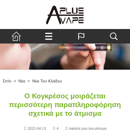
Σπίτι
>
Νέα
>
Νέα Του Κλάδου
Ο Κογκρέσος μοιράζεται
περισσότερη παραπληροφόρηση
σχετικά με το άτμισμα
2022-04-13
4
Αφήστε μου ένα μήνυμα