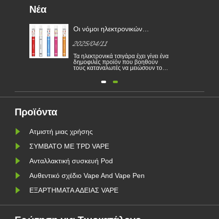
Νέα
χώρα
Οι νόμοι ηλεκτρονικών
τσιγάρων σε διάφορες χώρες
2025/04/11
κών
α
Τα ηλεκτρονικά τσιγάρα έχει γίνει ένα
δημοφιλές προϊόν που βοηθούν
τους καταναλωτές να μειώσουν το
έοι
κάπνισμα ή να εγκαταλείψουν το
και
κάπνισμα. Αυτό το άρθρο απεικονίζει
ν. Η
τους νόμους και τους κανονισμούς
μίας
ηλεκτρονικών τσιγάρων σύμφωνα με
 για
διαφορετικές χώρες. Επιπλέον,
υπάρχουν ορισμένες χώρες και οι
περιοχ......
Προϊόντα
Ατμιστή μιας χρήσης
ΣΥΜΒΑΤΟ ΜΕ TPD VAPE
Ανταλλακτική συσκευή Pod
Αυθεντικό σχέδιο Vape And Vape Pen
ΕΞΑΡΤΗΜΑΤΑ ΑΔΕΙΑΣ VAPE