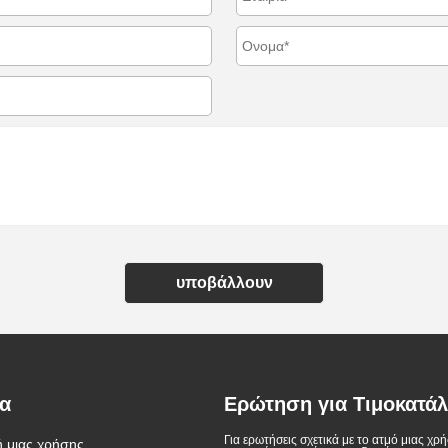
υποβάλλουν
τα
Ερώτηση για Τιμοκατά
Για ερωτήσεις σχετικά με το ατμό μιας χρή
ή μιας χρήσης
Βέλγιο γίνεται η πρώτη χώρα
Οι νόμοι ηλεκτρονικών