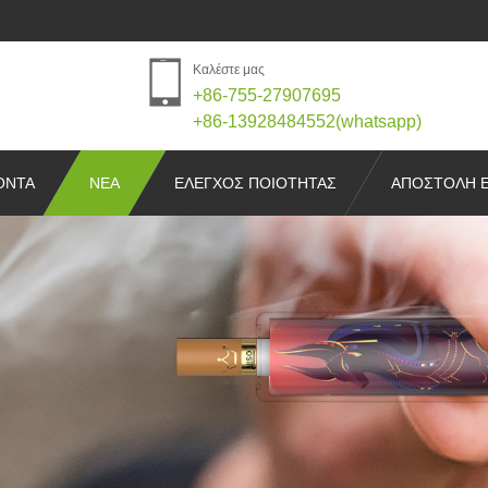
Καλέστε μας
+86-755-27907695
+86-13928484552(whatsapp)
ΌΝΤΑ
ΝΈΑ
ΕΛΕΓΧΟΣ ΠΟΙΌΤΗΤΑΣ
ΑΠΟΣΤΟΛΉ 