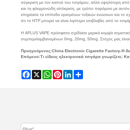
σύγκριση με τον καπνό του τσιγάρου, αλλά υψηλότερη από τ
και τη φλεγμονώδη απόκριση, με τρόπο παρόμοιο με αυτόν τ
επηρέασε τα επίπεδα ορισμένων τοξικών ενώσεων και το σχε
ότι το HTP μπορεί να είναι λιγότερο επιβλαβές από το τσι
Η APLUS VAPE πρόσφατα σχεδίασε μερικά κομψά ατμιστικά μ
συμπεριλαμβανομένων 0mg, 20mg, 50mg. Στόχος μας είναι 
Προηγούμενος:
China Electronic Cigarette Factory-Η 
Επόμενο:
Τι είδους ηλεκτρονικά τσιγάρα γνωρίζετε; 
Facebook
X
WhatsApp
Pinterest
LinkedIn
Share