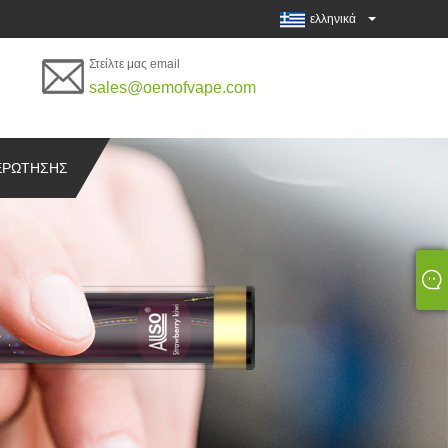
ελληνικά
Στείλτε μας email
sales@oemofvape.com
ΕΡΏΤΗΣΗΣ