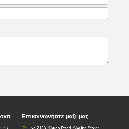
λογο
Επικοινωνήστε μαζί μας
σης, τη
No.2153 Xihuan Road, Shajing Street,