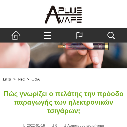
Σπίτι
>
Νέα
>
Q&A
Πώς γνωρίζει ο πελάτης την πρόοδο
παραγωγής των ηλεκτρονικών
τσιγάρων;
2022-01-19
6
Αφήστε μου ένα μήνυμα