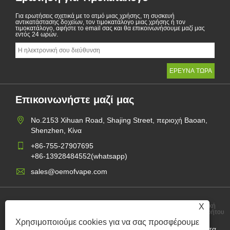
Για ερωτήσεις σχετικά με το ατμό μιας χρήσης, τη συσκευή
αντικατάστασης δοχείων, τον τιμοκατάλογο μιας χρήσης ή τον
τιμοκατάλογο, αφήστε το email σας και θα επικοινωνήσουμε μαζί μας
εντός 24 ωρών.
Επικοινωνήστε μαζί μας
No.2153 Xihuan Road, Shajing Street, περιοχή Baoan,
Shenzhen, Κίνα
+86-755-27907695
+86-13928484552(whatsapp)
sales@oemofvape.com
X
Πολιτική
Links
Sitemap
RSS
XML
Απορρήτου
Χρησιμοποιούμε cookies για να σας προσφέρουμε
Copyright © 2022 Aplus Precision Technology Co., Ltd. Όλα τα