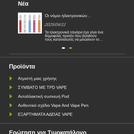
Νέα
χώρα
Οι νόμοι ηλεκτρονικών
τσιγάρων σε διάφορες χώρες
2025/04/11
κών
α
Τα ηλεκτρονικά τσιγάρα έχει γίνει ένα
δημοφιλές προϊόν που βοηθούν
τους καταναλωτές να μειώσουν το
έοι
κάπνισμα ή να εγκαταλείψουν το
και
κάπνισμα. Αυτό το άρθρο απεικονίζει
ν. Η
τους νόμους και τους κανονισμούς
μίας
ηλεκτρονικών τσιγάρων σύμφωνα με
 για
διαφορετικές χώρες. Επιπλέον,
υπάρχουν ορισμένες χώρες και οι
περιοχ......
Προϊόντα
Ατμιστή μιας χρήσης
ΣΥΜΒΑΤΟ ΜΕ TPD VAPE
Ανταλλακτική συσκευή Pod
Αυθεντικό σχέδιο Vape And Vape Pen
ΕΞΑΡΤΗΜΑΤΑ ΑΔΕΙΑΣ VAPE
Ερώτηση για Τιμοκατάλογο