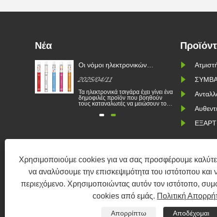
Νέα
Προϊόν
πρώτη χώρα
Οι νόμοι ηλεκτρονικών
Ατμιστ
όρευση
τσιγάρων σε διάφορες χώρες
2025/04/11
ΣΥΜΒΑ
κτρονικών
ώτη χώρα
Τα ηλεκτρονικά τσιγάρα έχει γίνει ένα
Ανταλλ
ι την
δημοφιλές προϊόν που βοηθούν
ια
τους καταναλωτές να μειώσουν το
Αυθεντ
υν οι νέοι
κάπνισμα ή να εγκαταλείψουν το
κοτίνη και
κάπνισμα. Αυτό το άρθρο απεικονίζει
ιβάλλον. Η
τους νόμους και τους κανονισμούς
ΕΞΑΡΤ
ιγάρων μίας
ηλεκτρονικών τσιγάρων σύμφωνα με
 Βέλγιο για
διαφορετικές χώρες. Επιπλέον,
υπάρχουν ορισμένες χώρες και οι
περιοχ......
Χρησιμοποιούμε cookies για να σας προσφέρουμε καλύτε
Copyrigh
να αναλύσουμε την επισκεψιμότητα του ιστότοπου και 
περιεχόμενο. Χρησιμοποιώντας αυτόν τον ιστότοπο, συμ
Κατασκευαστής κασέτας τη
cookies από εμάς.
Πολιτική Απορρή
Ο χονδρέμπορος θήκης νικοτίνης, προμηθ
Επαναπληρωμένη συσκευή POD, σύστημα POD, κλεισ
Απορρίπτω
Αποδέχομαι