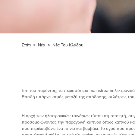
Σπίτι
>
Νέα
>
Νέα Του Κλάδου
Επί του παρόντος, τα περισσότερα mainstream
ηλεκτρονικά
Επειδή υπάρχει ατμός μεταξύ της απόδοσης, οι λάτρεις του
Η αρχή των ηλεκτρονικών τσιγάρων τύπου ατμοποιητή, συγκ
προσομοιώνοντας την παραγωγή καπνού όπως καπνού κατά 
που περιλαμβάνει ένα πηνίο και βαμβάκι. Το υγρό που προστ
προπυλενογλυκόλη, φυτική γλυκερίνη, αρωματικές ύλες και νι