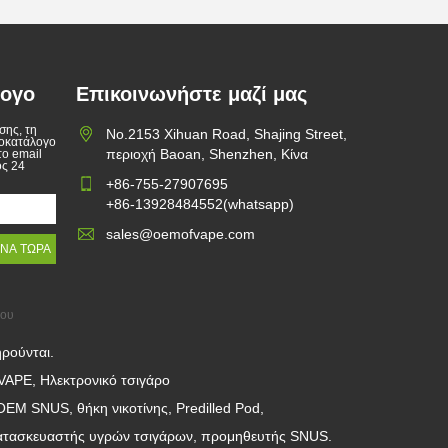
λογο
Επικοινωνήστε μαζί μας
σης, τη
No.2153 Xihuan Road, Shajing Street,
μοκατάλογο
περιοχή Baoan, Shenzhen, Κίνα
το email
ός 24
+86-755-27907695
+86-13928484552(whatsapp)
sales@oemofvape.com
του
ηρούνται.
VAPE, Ηλεκτρονικό τσιγάρο
EM SNUS, θήκη νικοτίνης, Predilled Pod,
κατασκευαστής υγρών τσιγάρων, προμηθευτής SNUS.