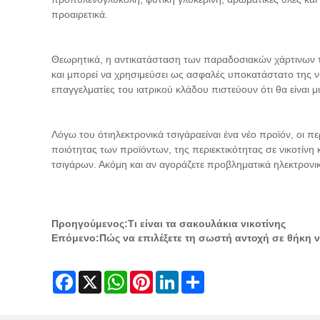
προαιρετικά.
Θεωρητικά, η αντικατάσταση των παραδοσιακών χάρτινων τσ
και μπορεί να χρησιμεύσει ως ασφαλές υποκατάστατο της ν
επαγγελματίες του ιατρικού κλάδου πιστεύουν ότι θα είναι
Λόγω του ότι
ηλεκτρονικά τσιγάρα
είναι ένα νέο προϊόν, οι 
ποιότητας των προϊόντων, της περιεκτικότητας σε νικοτί
τσιγάρων. Ακόμη και αν αγοράζετε προβληματικά ηλεκτρονι
Προηγούμενος:
Τι είναι τα σακουλάκια νικοτίνης
Επόμενο:
Πώς να επιλέξετε τη σωστή αντοχή σε θήκη ν
Facebook
X
WhatsApp
Pinterest
LinkedIn
Share