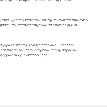
η στην υγεία των καπνιστών και την πιθανότητα πυρκαγιών
ομασία υποκατάστατα τσιγάρων, τα οποία ορισμένοι
 τσιγάρα και υπάρχει έλλειψη παρακολούθησης της
η αξιοποίηση των πλεονεκτημάτων των ηλεκτρονικών
, φορμαλδεΰδης ή ακεταλδεΰδης.