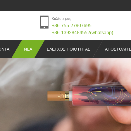
Καλέστε μας
+86-755-27907695
+86-13928484552(whatsapp)
ΌΝΤΑ
ΝΈΑ
ΕΛΕΓΧΟΣ ΠΟΙΌΤΗΤΑΣ
ΑΠΟΣΤΟΛΉ 