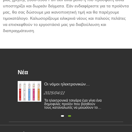
υποστηρίζει και δωρεάν δείγματα. Εάν ενδιαφέρεστε για τα προϊόντα
μας, θα σας δώσουμε μια ικανοποιητική τιμή και θα παρέχουμε
τιμοκατάλογο. Καλωσορίζουμε ειλικρινά νέους και παλιούς πελάτες
να επισκεφθούν το εργοστάσιό μας για διαβούλευση και
διαπραγμάτευση.
Νέα
χώρα
Οι νόμοι ηλεκτρονικών
τσιγάρων σε διάφορες χώρες
2025/04/11
κών
α
Τα ηλεκτρονικά τσιγάρα έχει γίνει ένα
δημοφιλές προϊόν που βοηθούν
τους καταναλωτές να μειώσουν το
έοι
κάπνισμα ή να εγκαταλείψουν το
και
κάπνισμα. Αυτό το άρθρο απεικονίζει
ν. Η
τους νόμους και τους κανονισμούς
μίας
ηλεκτρονικών τσιγάρων σύμφωνα με
 για
διαφορετικές χώρες. Επιπλέον,
υπάρχουν ορισμένες χώρες και οι